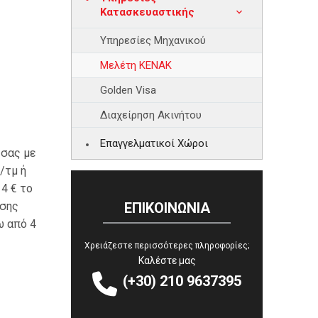
Κατασκευαστικής
Υπηρεσίες Μηχανικού
Μελέτη ΚΕΝΑΚ
Golden Visa
Διαχείρηση Ακινήτου
Επαγγελματικοί Χώροι
 σας με
/τμ ή
4 € το
ΕΠΙΚΟΙΝΩΝΙΑ
ησης
ω από 4
Χρειάζεστε περισσότερες πληροφορίες;
Καλέστε μας


(+30) 210 9637395