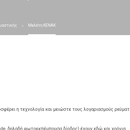
υαστικής
Μελέτη ΚΕΝΑΚ
οσφέρει η τεχνολογία και μειώστε τους λογαριασμούς ρεύματ
iode, δηλαδή φωτοεκπέμπουσα δίοδος) έχουν εδώ και χρόνια