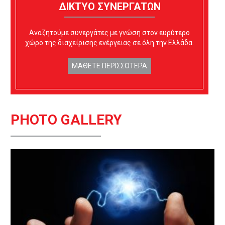
ΔΙΚΤΥΟ ΣΥΝΕΡΓΑΤΩΝ
Αναζητούμε συνεργάτες με γνώση στον ευρύτερο
χώρο της διαχείρισης ενέργειας σε όλη την Ελλάδα.
ΜΑΘΕΤΕ ΠΕΡΙΣΣΟΤΕΡΑ
PHOTO GALLERY