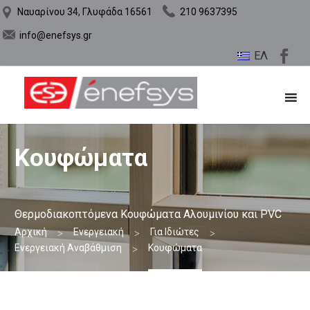
Ναυαρίνου 34, Γλυφάδα 16561
210 9637395
info@enefsys.gr
ΕΛ
Κουφώματα
Θερμοδιακοπτόμενα Κουφώματα Αλουμινίου και PVC
Αρχική
Ενεργειακή
Για Ιδιώτες
Ενεργειακή Αναβάθμιση
Κουφώματα