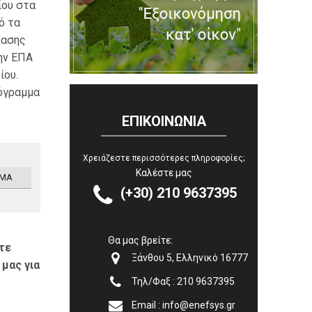
ίου στα
ό τα
τασης
ην ΕΠΑ
ίου.
ρόγραμμα
ΕΠΙΚΟΙΝΩΝΙΑ
Χρειάζεστε περισσότερες πληροφορίες;
Καλέστε μας
ΜΑ


(+30) 210 9637395
Θα μας βρείτε:
τε


Ξάνθου 5, Ελληνικό 16777
μας για


Τηλ/Φαξ : 210 9637395


Email : info@enefsys.gr