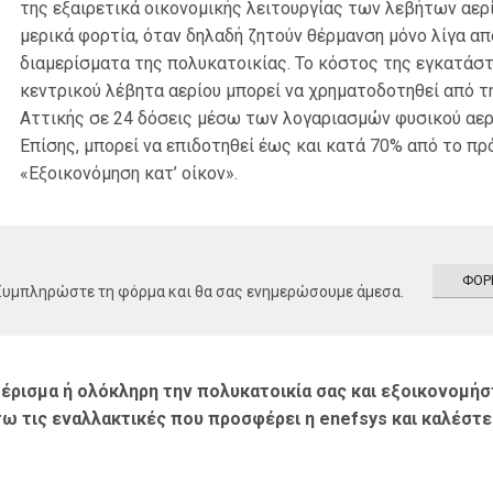
της εξαιρετικά οικονομικής λειτουργίας των λεβήτων αερ
μερικά φορτία, όταν δηλαδή ζητούν θέρμανση μόνο λίγα απ
διαμερίσματα της πολυκατοικίας. Το κόστος της εγκατάσ
κεντρικού λέβητα αερίου μπορεί να χρηματοδοτηθεί από τ
Αττικής σε 24 δόσεις μέσω των λογαριασμών φυσικού αερ
Επίσης, μπορεί να επιδοτηθεί έως και κατά 70% από το π
«Εξοικονόμηση κατ’ οίκον».
ΦΟΡ
 Συμπληρώστε τη φόρμα και θα σας ενημερώσουμε άμεσα.
έρισμα ή ολόκληρη την πολυκατοικία σας και εξοικονομήσ
ω τις εναλλακτικές που προσφέρει η enefsys και καλέστε 