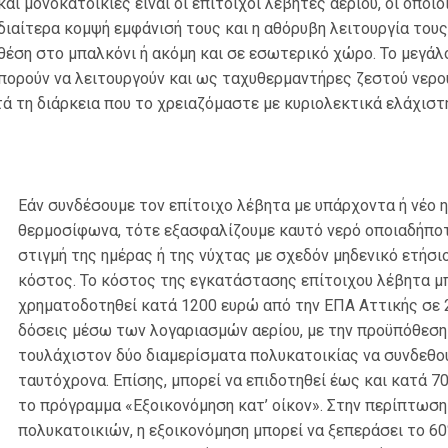
ι μονοκατοικίες είναι οι επίτοιχοι λέβητες αερίου, οι οποίο
ιδιαίτερα κομψή εμφάνισή τους και η αθόρυβη λειτουργία τους
θέση στο μπαλκόνι ή ακόμη και σε εσωτερικό χώρο. Το μεγάλ
πορούν να λειτουργούν και ως ταχυθερμαντήρες ζεστού νερο
ά τη διάρκεια που το χρειαζόμαστε με κυριολεκτικά ελάχιστ
Εάν συνδέσουμε τον επίτοιχο λέβητα με υπάρχοντα ή νέο 
θερμοσίφωνα, τότε εξασφαλίζουμε καυτό νερό οποιαδήπο
στιγμή της ημέρας ή της νύχτας με σχεδόν μηδενικό ετήσι
κόστος. Το κόστος της εγκατάστασης επίτοιχου λέβητα μ
χρηματοδοτηθεί κατά 1200 ευρώ από την ΕΠΑ Αττικής σε 
δόσεις μέσω των λογαριασμών αερίου, με την προϋπόθεση
τουλάχιστον δύο διαμερίσματα πολυκατοικίας να συνδεθο
ταυτόχρονα. Επίσης, μπορεί να επιδοτηθεί έως και κατά 7
το πρόγραμμα «Εξοικονόμηση κατ’ οίκον». Στην περίπτωση
πολυκατοικιών, η εξοικονόμηση μπορεί να ξεπεράσει το 6