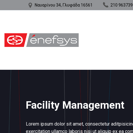
Ναυαρίνου 34, Γλυφάδα 16561
210 963739
Facility Management
Lorem ipsum dolor sit amet, consectetur aditpisicin
exercitation ullamco laboris nisi ut aliquip ex ea 