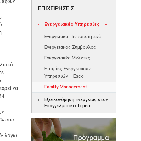
ι έχουν
ΕΠΙΧΕΙΡΗΣΕΙΣ
ο
Ενεργειακές Υπηρεσίες
ύ
η
Ενεργειακά Πιστοποιητικά
Ενεργειακός Σύμβουλος
Ενεργειακές Μελέτες
ηλιακό
Εταιρίες Ενεργειακών
τε
Υπηρεσιών – Esco
ο
Facility Management
πορεί να
24
Εξοικονόμηση Ενέργειας στον
Επαγγελματικό Τομέα
ύν
0% από
0% λόγω