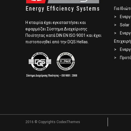
Για Ιδιώ
Ενεργ
Η εταιρία έχει εγκαταστήσει και
Solar
εφαρμόζει Σύστημα Διαχείρισης
Ενεργ
Ποιότητας κατά DIN EN ISO 9001 και έχει
Επιχειρή
πιστοποιηθεί από την DQS Hellas.
Ενεργ
Προτά
2016 © Copyrights CodexThemes