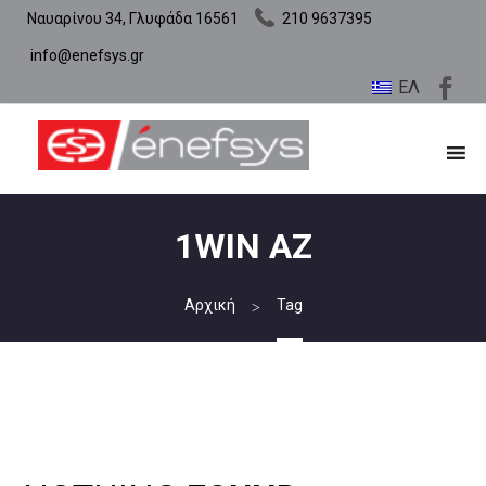
Ναυαρίνου 34, Γλυφάδα 16561
210 9637395
info@enefsys.gr
ΕΛ
1WIN AZ
Αρχική
Tag