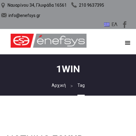
Ναυαρίνου 34, Γλυφάδα 16561
210 9637395
info@enefsys.gr
ΕΛ
1WIN
Αρχική
Tag